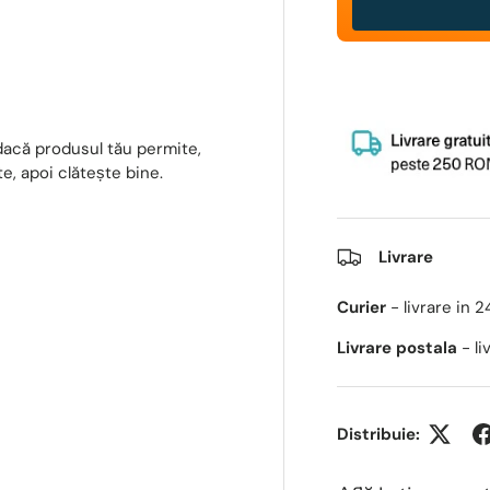
dacă produsul tău permite,
e, apoi clătește bine.
Livrare
Curier
- livrare in 
Livrare postala
- l
Distribuie: