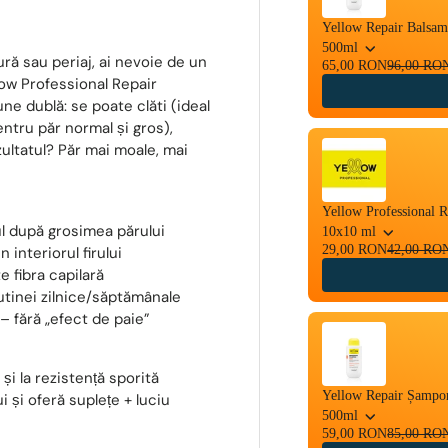
Yellow Repair Balsam 
500ml
dură sau periaj, ai nevoie de un
65,00 RON
96,00 RO
low Professional Repair
e dublă: se poate clăti (ideal
entru păr normal și gros),
zultatul? Păr mai moale, mai
Yellow Professional R
ul după grosimea părului
10x10 ml
29,00 RON
42,00 RO
n interiorul firului
e fibra capilară
rutinei zilnice/săptămânale
– fără „efect de paie”
 și la rezistență sporită
Yellow Repair Șampon
i și oferă suplețe + luciu
500ml
59,00 RON
85,00 RO