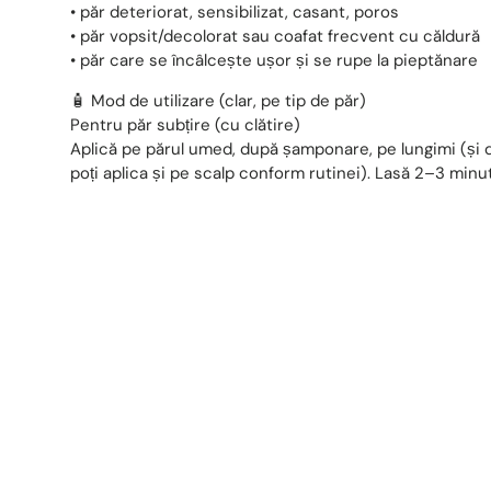
• păr deteriorat, sensibilizat, casant, poros
• păr vopsit/decolorat sau coafat frecvent cu căldură
• păr care se încâlcește ușor și se rupe la pieptănare
🧴 Mod de utilizare (clar, pe tip de păr)
Pentru păr subțire (cu clătire)
Aplică pe părul umed, după șamponare, pe lungimi (și 
poți aplica și pe scalp conform rutinei). Lasă 2–3 minut