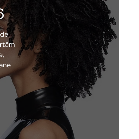
6
 de
ortăm
e,
oane