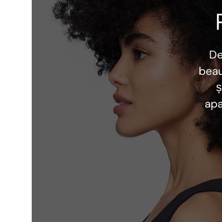
D
beau
ș
apa