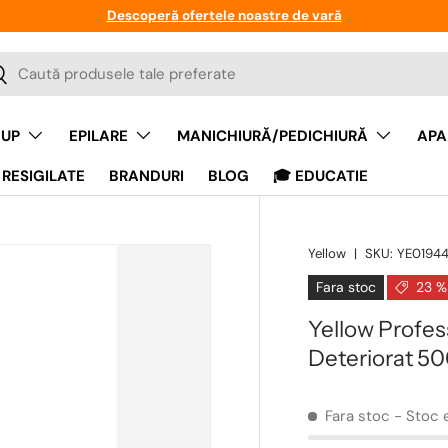
Descoperă ofertele noastre de vară
a
auta
UP
EPILARE
MANICHIURĂ/PEDICHIURĂ
APA
RESIGILATE
BRANDURI
BLOG
🎓 EDUCATIE
Yellow
|
SKU:
YE0194
Fara stoc
23 %
Yellow Profes
Deteriorat 5
Fara stoc
- Stoc 