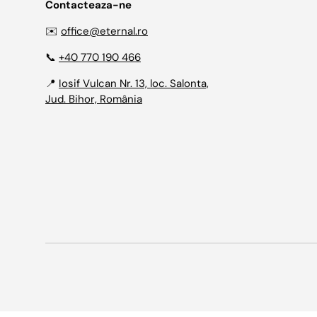
Contacteaza-ne
✉️
office@eternal.ro
📞
+40 770 190 466
📍
Iosif Vulcan Nr. 13, loc. Salonta,
Jud. Bihor, România