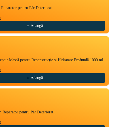
Reparator pentru Păr Deteriorat
Yellow
500ml
N
59,00
Adaugă
epair Mască pentru Reconstrucție și Hidratare Profundă 1000 ml
Yellow
500ml
N
65,00
Adaugă
 Reparator pentru Păr Deteriorat
Yellow
59,00
N