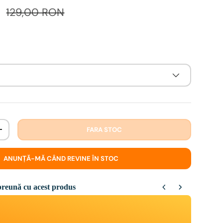
N
129,00 RON
FARA STOC
+
ANUNȚĂ-MĂ CÂND REVINE ÎN STOC
reună cu acest produs
Next buttons to navigate through product recommendations, or scroll ho