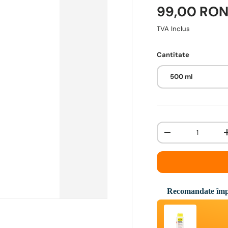
99,00 RO
TVA Inclus
Cantitate
500 ml
Cantitate
-
Recomandate împ
Use the Previous and 