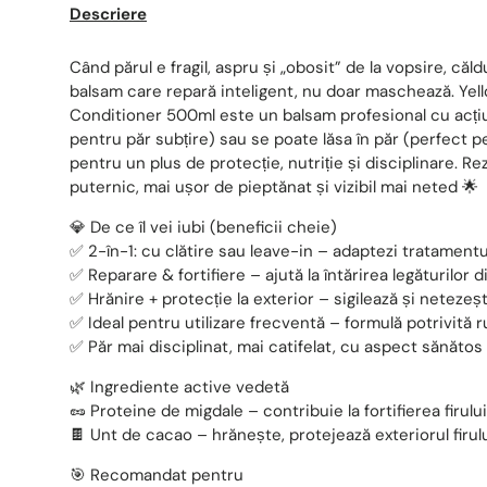
Descriere
Când părul e fragil, aspru și „obosit” de la vopsire, căl
balsam care repară inteligent, nu doar maschează. Yel
Conditioner 500ml este un balsam profesional cu acțiun
pentru păr subțire) sau se poate lăsa în păr (perfect p
pentru un plus de protecție, nutriție și disciplinare. Re
puternic, mai ușor de pieptănat și vizibil mai neted 🌟
💎 De ce îl vei iubi (beneficii cheie)
✅ 2-în-1: cu clătire sau leave-in – adaptezi tratament
✅ Reparare & fortifiere – ajută la întărirea legăturilor di
✅ Hrănire + protecție la exterior – sigilează și netezeșt
✅ Ideal pentru utilizare frecventă – formulă potrivită 
✅ Păr mai disciplinat, mai catifelat, cu aspect sănătos 
🌿 Ingrediente active vedetă
🥜 Proteine de migdale – contribuie la fortifierea firului
🍫 Unt de cacao – hrănește, protejează exteriorul firulu
🎯 Recomandat pentru