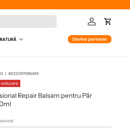
Logare
Cos
Devino partener
RATURĂ
40
|
8022297095455
 reducere
sional Repair Balsam pentru Păr
00ml
epuizat