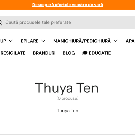
Descoperă ofertele noastre de vară
a
auta
UP
EPILARE
MANICHIURĂ/PEDICHIURĂ
APA
RESIGILATE
BRANDURI
BLOG
🎓 EDUCATIE
Thuya Ten
(0 produse)
Thuya Ten