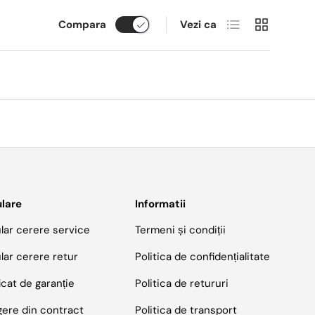
Lista
Coloane
Compara
Vezi ca
lare
Informatii
lar cerere service
Termeni și condiții
lar cerere retur
Politica de confidențialitate
icat de garanție
Politica de retururi
gere din contract
Politica de transport