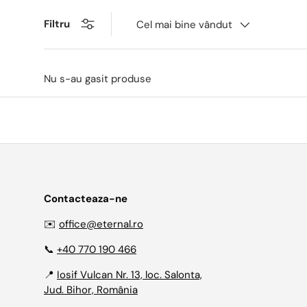
Filtru
Cel mai bine vândut
Nu s-au gasit produse
Contacteaza-ne
✉️
office@eternal.ro
📞
+40 770 190 466
📍
Iosif Vulcan Nr. 13, loc. Salonta,
Jud. Bihor, România