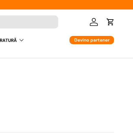
Logare
Cos
Devino partener
RATURĂ