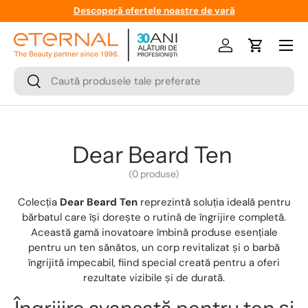
Descoperă ofertele noastre de vară
Meniu
Logare
Cos
Cauta
Cauta
Dear Beard Ten
(0 produse)
Colecția
Dear Beard Ten
reprezintă soluția ideală pentru
bărbatul care își dorește o rutină de îngrijire completă.
Această gamă inovatoare îmbină produse esențiale
pentru un ten sănătos, un corp revitalizat și o barbă
îngrijită impecabil, fiind special creată pentru a oferi
rezultate vizibile și de durată.