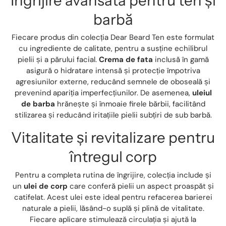
Îngrijire avansată pentru ten și
barbă
Fiecare produs din colecția Dear Beard Ten este formulat
cu ingrediente de calitate, pentru a susține echilibrul
pielii și a părului facial.
Crema de fata
inclusă în gamă
asigură o hidratare intensă și protecție împotriva
agresiunilor externe, reducând semnele de oboseală și
prevenind apariția imperfecțiunilor. De asemenea,
uleiul
de barba
hrănește și înmoaie firele bărbii, facilitând
stilizarea și reducând iritațiile pielii subțiri de sub barbă.
Vitalitate și revitalizare pentru
întregul corp
Pentru a completa rutina de îngrijire, colecția include și
un
ulei de corp
care conferă pielii un aspect proaspăt și
catifelat. Acest ulei este ideal pentru refacerea barierei
naturale a pielii, lăsând-o suplă și plină de vitalitate.
Fiecare aplicare stimulează circulația și ajută la