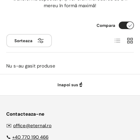
mereu în formă maximă!
Compara
Lista
Coloa
Sorteaza
Nu s-au gasit produse
Inapoi sus ☝️
Contacteaza-ne
✉️
office@eternal.ro
📞
+40 770 190 466