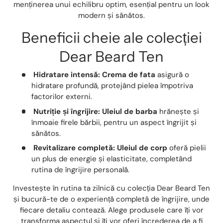
menținerea unui echilibru optim, esențial pentru un look
modern și sănătos.
Beneficii cheie ale colecției
Dear Beard Ten
Hidratare intensă:
Crema de fata
asigură o
hidratare profundă, protejând pielea împotriva
factorilor externi.
Nutriție și îngrijire:
Uleiul de barba
hrănește și
înmoaie firele bărbii, pentru un aspect îngrijit și
sănătos.
Revitalizare completă:
Uleiul de corp
oferă pielii
un plus de energie și elasticitate, completând
rutina de îngrijire personală.
Investește în rutina ta zilnică cu colecția Dear Beard Ten
și bucură-te de o experiență completă de îngrijire, unde
fiecare detaliu contează. Alege produsele care îți vor
transforma aspectul și îți vor oferi încrederea de a fi