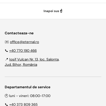
Inapoi sus ☝️
Contacteaza-ne
✉️
office@eternal.ro
📞
+40 770 190 466
📍
Iosif Vulcan Nr. 13, loc. Salonta,
Jud. Bihor, România
Departamentul de service
🕙 luni - vineri: 08:00-17:00
📞
+40 373 809 365