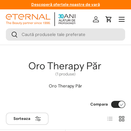
Descoperă ofertele noastre de vară
Meniu
Logare
Cos
Cauta
Cauta
Oro Therapy Păr
(1 produse)
Oro Therapy Păr
Compara
Lista
Coloa
Sorteaza