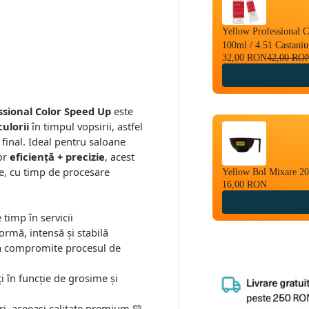
Yellow Professional 
100ml / 4.51 Castani
32,00 RON
42,00 RO
ssional Color Speed Up
este
ulorii
în timpul vopsirii, astfel
l final. Ideal pentru saloane
vor
eficiență + precizie
, acest
te, cu timp de procesare
Yellow Bol Mixare 2
16,00 RON
timp în servicii
rmă, intensă și stabilă
 a compromite procesul de
i în funcție de grosime și
, aceeași calitate premium 💛