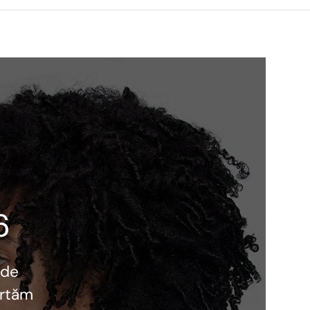
6
 de
ortăm