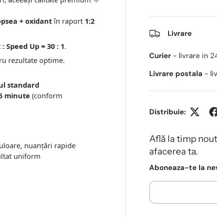
opsea + oxidant
în raport
1:2
Livrare
 : Speed Up = 30 : 1
.
Curier
- livrare in 
u rezultate optime.
Livrare postala
- l
ul standard
5 minute
(conform
Distribuie:
Află la timp nou
uloare, nuanțări rapide
afacerea ta.
ultat uniform
Aboneaza-te la new