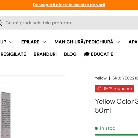
Descoperă ofertele noastre de vară
a
auta
UP
EPILARE
MANICHIURĂ/PEDICHIURĂ
APA
RESIGILATE
BRANDURI
BLOG
🎓 EDUCATIE
Yellow
|
SKU:
YE0221
19 % reducere
Yellow Color
50ml
In stoc