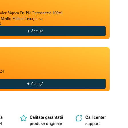
Color Vopsea De Păr Permanentă 100ml
Yellow
107,0
u Mediu Mahon Cenușiu
N
Adaugă
024
Yellow
CREA
32,00
Adaugă