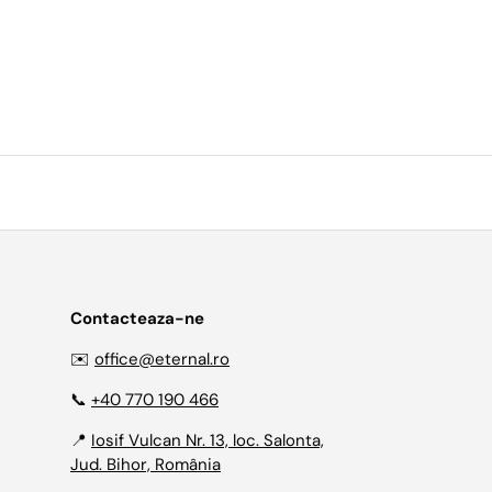
Contacteaza-ne
✉️
office@eternal.ro
📞
+40 770 190 466
📍
Iosif Vulcan Nr. 13, loc. Salonta,
Jud. Bihor, România