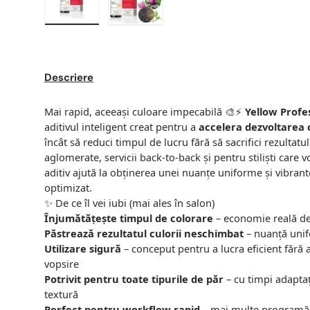
Descriere
Mai rapid, aceeași culoare impecabilă 🎨⚡
Yellow Profe
aditivul inteligent creat pentru a
accelera dezvoltarea c
încât să reduci timpul de lucru fără să sacrifici rezultatu
aglomerate, servicii back-to-back și pentru stiliști care 
aditiv ajută la obținerea unei nuanțe uniforme și vibran
optimizat.
✨ De ce îl vei iubi (mai ales în salon)
Înjumătățește timpul de colorare
– economie reală de 
Păstrează rezultatul culorii neschimbat
– nuanță unifo
Utilizare sigură
– conceput pentru a lucra eficient fără
vopsire
Potrivit pentru toate tipurile de păr
– cu timpi adaptaț
textură
Perfect pentru workflow rapid
– mai multe programări