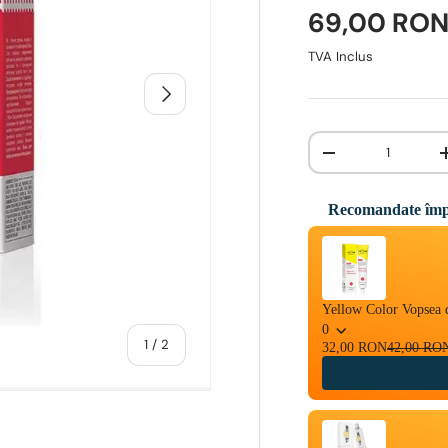
69,00 RO
TVA Inclus
INAINTE
Cantitate
-
Recomandate împ
Use the Previous and 
Yellow Color Vopsea 
0
1
/
2
32,00 RON
42,00 RO