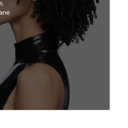
e,
oane