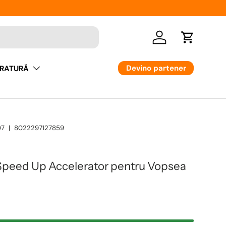
Logare
Cos
Devino partener
RATURĂ
07
|
8022297127859
 Speed Up Accelerator pentru Vopsea