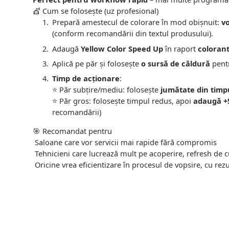
💇 Cum se folosește (uz profesional)
Prepară amestecul de colorare în mod obișnuit:
v
(conform recomandării din textul produsului).
Adaugă
Yellow Color Speed Up
în raport
colorant
Aplică pe păr și folosește
o sursă de căldură
pentr
Timp de acționare
:
⭐ Păr subțire/mediu: folosește
jumătate din timp
⭐ Păr gros: folosește timpul redus, apoi
adaugă +
recomandării)
🎯 Recomandat pentru
Saloane care vor servicii mai rapide fără compromis
Tehnicieni care lucrează mult pe acoperire, refresh de c
Oricine vrea eficientizare în procesul de vopsire, cu rez