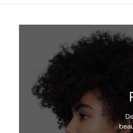
D
beau