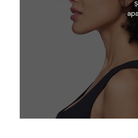
ș
apa