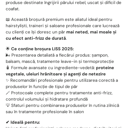
produse destinate îngrijirii părului rebel, uscat și dificil de
coafat.
📖 Această broșură premium este aliatul ideal pentru
hairstyliști, traineri și saloane profesionale care lucrează
cu clienți ce își doresc un păr
mai neted, mai moale și
cu efect anti-frizz de durată
.
🌟
Ce conține broșura LISS 2025:
🌬️ Prezentarea detaliată a fiecărui produs: șampon,
balsam, mască, tratamente leave-in și termoprotecție
🧴 Formule avansate cu ingrediente-vedetă:
proteine
vegetale, uleiuri hrănitoare și agenți de netezire
✨ Recomandări profesionale pentru utilizarea corectă a
produselor în funcție de tipul de păr
🪄 Protocoale complete pentru tratamente anti-frizz,
controlul volumului și hidratare profundă
💡 Sfaturi pentru combinarea produselor în rutina zilnică
sau în tratamente profesionale în salon
✔ Ideală pentru: