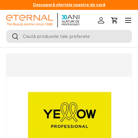
Descoperă ofertele noastre de vară
Meniu
Logare
Cos
Cauta
Cauta