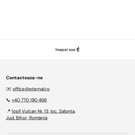
Inapoi sus ☝️
Contacteaza-ne
✉️
office@eternal.ro
📞
+40 770 190 466
📍
Iosif Vulcan Nr. 13, loc. Salonta,
Jud. Bihor, România