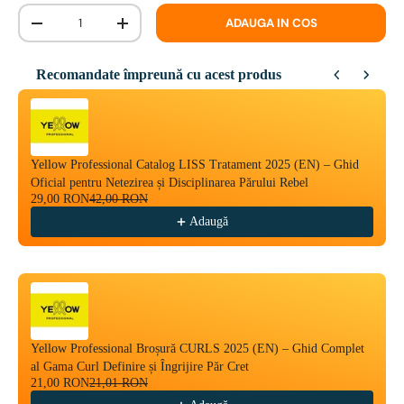
Cantitate
ADAUGA IN COS
-
+
Recomandate împreună cu acest produs
Use the Previous and Next buttons to navigate through product reco
Yellow Professional Catalog LISS Tratament 2025 (EN) – Ghid
Oficial pentru Netezirea și Disciplinarea Părului Rebel
29,00 RON
42,00 RON
Adaugă
Yellow Professional Broșură CURLS 2025 (EN) – Ghid Complet
al Gama Curl Definire și Îngrijire Păr Cret
21,00 RON
21,01 RON