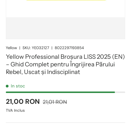
Yellow
|
SKU:
YE032127
|
8022297193854
Yellow Professional Broșura LISS 2025 (EN)
– Ghid Complet pentru Îngrijirea Părului
Rebel, Uscat și Indisciplinat
In stoc
21,00 RON
21,01 RON
TVA Inclus