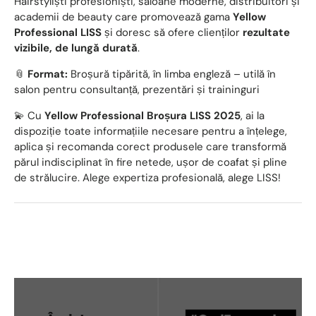
Hairstyliști profesioniști, saloane moderne, distribuitori și
academii de beauty care promovează gama
Yellow
Professional LISS
și doresc să ofere clienților
rezultate
vizibile, de lungă durată
.
📎
Format:
Broșură tipărită, în limba engleză – utilă în
salon pentru consultanță, prezentări și traininguri
💫 Cu
Yellow Professional Broșura LISS 2025
, ai la
dispoziție toate informațiile necesare pentru a înțelege,
aplica și recomanda corect produsele care transformă
părul indisciplinat în fire netede, ușor de coafat și pline
de strălucire. Alege expertiza profesională, alege LISS!