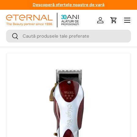
Descoperă ofertele noastre de vară
Meniu
Logare
Cos
Cauta
Cauta