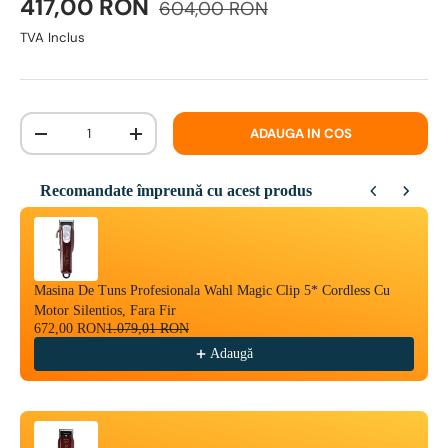
417,00 RON
604,00 RON
TVA Inclus
Cantitate
ADAUGA IN COS
-
+
Recomandate împreună cu acest produs
Use the Previous and Next buttons to navigate through product reco
Masina De Tuns Profesionala Wahl Magic Clip 5* Cordless Cu
Motor Silentios, Fara Fir
672,00 RON
1.079,01 RON
Adaugă