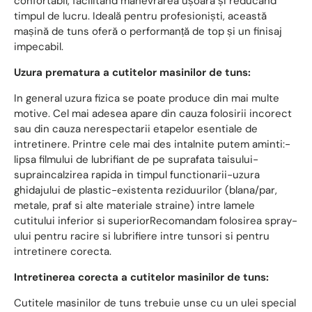
confortabil, facilitând manevrarea ușoară și reducând
timpul de lucru. Ideală pentru profesioniști, această
mașină de tuns oferă o performanță de top și un finisaj
impecabil.
Uzura prematura a cutitelor masinilor de tuns:
In general uzura fizica se poate produce din mai multe
motive. Cel mai adesea apare din cauza folosirii incorect
sau din cauza nerespectarii etapelor esentiale de
intretinere. Printre cele mai des intalnite putem aminti:-
lipsa filmului de lubrifiant de pe suprafata taisului-
supraincalzirea rapida in timpul functionarii-uzura
ghidajului de plastic-existenta reziduurilor (blana/par,
metale, praf si alte materiale straine) intre lamele
cutitului inferior si superiorRecomandam folosirea spray-
ului pentru racire si lubrifiere intre tunsori si pentru
intretinere corecta.
Intretinerea corecta a cutitelor masinilor de tuns:
Cutitele masinilor de tuns trebuie unse cu un ulei special