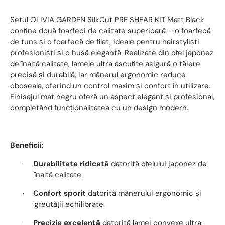
Setul OLIVIA GARDEN SilkCut PRE SHEAR KIT Matt Black
conține două foarfeci de calitate superioară – o foarfecă
de tuns și o foarfecă de filat, ideale pentru hairstyliști
profesioniști și o husă elegantă. Realizate din oțel japonez
de înaltă calitate, lamele ultra ascuțite asigură o tăiere
precisă și durabilă, iar mânerul ergonomic reduce
oboseala, oferind un control maxim și confort în utilizare.
Finisajul mat negru oferă un aspect elegant și profesional,
completând funcționalitatea cu un design modern.
Beneficii:
Durabilitate ridicată
datorită oțelului japonez de
·
înaltă calitate.
Confort sporit
datorită mânerului ergonomic și
·
greutății echilibrate.
Precizie excelentă
datorită lamei convexe ultra-
·