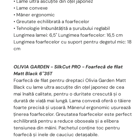
• Lame ultra ascuțite din oțel japonez
• Lame convexe
• Mâner ergonomic
• Greutate echilibrată a foarfecelor
• Tehnologie îmbunătățită a șurubului reglabil
Lungimea lamei: 6,5" Lungimea foarfecelor: 16,5 cm
Lungimea foarfecelor cu suport pentru degetul mic: 18
cm
OLIVIA GARDEN - SilkCut PRO - Foarfecă de filat
Matt Black 6''35T
Foarfecă de filat pentru dreptaci Olivia Garden Matt
Black cu lame ultra ascuțite din oțel japonez de cea
mai înaltă calitate, pentru o duritate crescută și o
durată de viață mai lungă. Lama convexă oferă o tăiere
foarte precisă și ușoară. Mânerul ergonomic ușurează
ținerea foarfecelor. Greutatea foarfecelor este perfect
echilibrată pentru a reduce oboseala și a elibera
tensiunea din mâini. Pachetul conține toc pentru
foarfecă și inele de cauciuc detașabile.