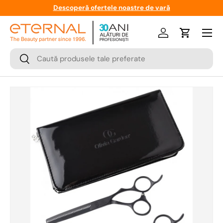
Descoperă ofertele noastre de vară
Meniu
Logare
Cos
Cauta
Cauta