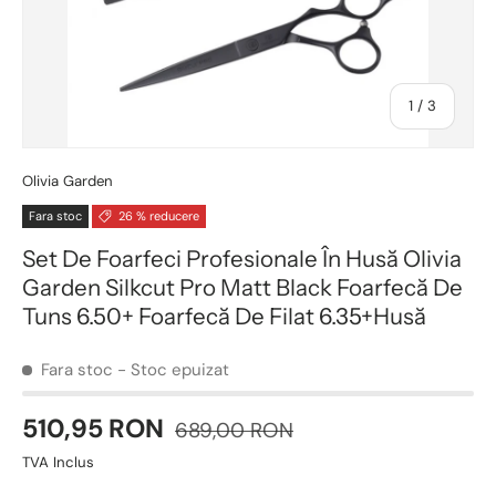
1
/
3
Olivia Garden
Fara stoc
26 % reducere
Set De Foarfeci Profesionale În Husă Olivia
Garden Silkcut Pro Matt Black Foarfecă De
Tuns 6.50+ Foarfecă De Filat 6.35+Husă
Fara stoc
- Stoc epuizat
510,95 RON
689,00 RON
TVA Inclus