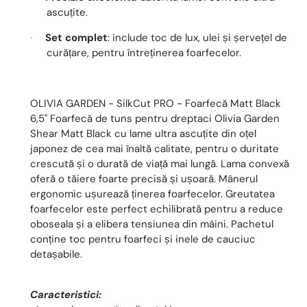
ascuțite.
Set complet
: include toc de lux, ulei și șervețel de
·
curățare, pentru întreținerea foarfecelor.
OLIVIA GARDEN - SilkCut PRO - Foarfecă Matt Black
6,5" Foarfecă de tuns pentru dreptaci Olivia Garden
Shear Matt Black cu lame ultra ascuțite din oțel
japonez de cea mai înaltă calitate, pentru o duritate
crescută și o durată de viață mai lungă. Lama convexă
oferă o tăiere foarte precisă și ușoară. Mânerul
ergonomic ușurează ținerea foarfecelor. Greutatea
foarfecelor este perfect echilibrată pentru a reduce
oboseala și a elibera tensiunea din mâini. Pachetul
conține toc pentru foarfeci și inele de cauciuc
detașabile.
Caracteristici: