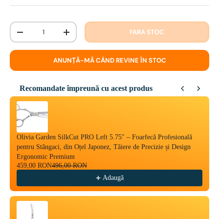
Cantitate
FARA STOC
-
+
ANUNȚĂ-MĂ CÂND REVINE ÎN STOC
Recomandate împreună cu acest produs
Use the Previous and Next buttons to navigate through product reco
Olivia Garden SilkCut PRO Left 5.75" – Foarfecă Profesională
pentru Stângaci, din Oțel Japonez, Tăiere de Precizie și Design
Ergonomic Premium
459,00 RON
496,00 RON
Adaugă