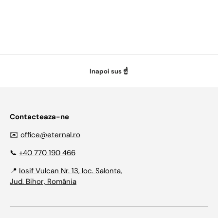
Inapoi sus ☝️
Contacteaza-ne
✉️
office@eternal.ro
📞
+40 770 190 466
📍
Iosif Vulcan Nr. 13, loc. Salonta,
Jud. Bihor, România