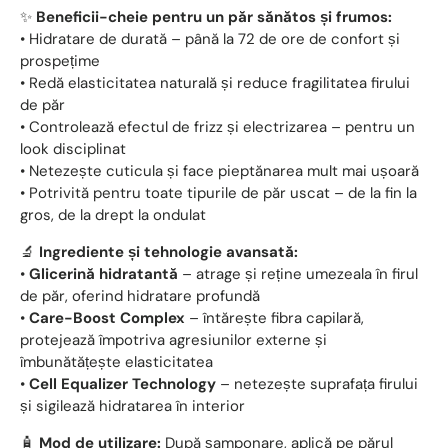
✨
Beneficii-cheie pentru un păr sănătos și frumos:
• Hidratare de durată – până la 72 de ore de confort și
prospețime
• Redă elasticitatea naturală și reduce fragilitatea firului
de păr
• Controlează efectul de frizz și electrizarea – pentru un
look disciplinat
• Netezește cuticula și face pieptănarea mult mai ușoară
• Potrivită pentru toate tipurile de păr uscat – de la fin la
gros, de la drept la ondulat
🔬
Ingrediente și tehnologie avansată:
•
Glicerină hidratantă
– atrage și reține umezeala în firul
de păr, oferind hidratare profundă
•
Care-Boost Complex
– întărește fibra capilară,
protejează împotriva agresiunilor externe și
îmbunătățește elasticitatea
•
Cell Equalizer Technology
– netezește suprafața firului
și sigilează hidratarea în interior
🧴
Mod de utilizare:
După șamponare, aplică pe părul