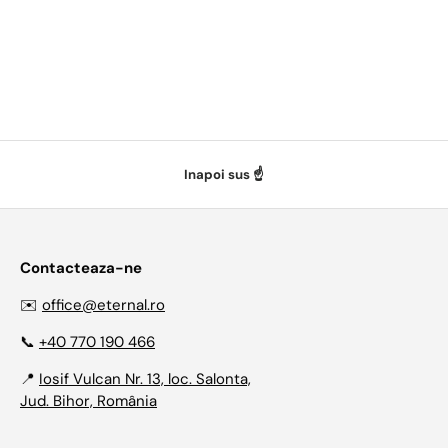
Inapoi sus ☝️
Contacteaza-ne
✉️
office@eternal.ro
📞
+40 770 190 466
📍
Iosif Vulcan Nr. 13, loc. Salonta,
Jud. Bihor, România