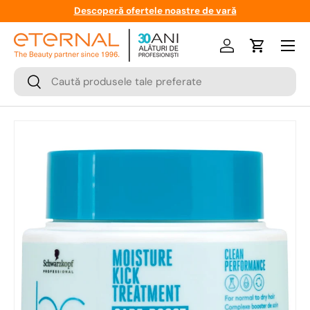
Descoperă ofertele noastre de vară
Meniu
Logare
Cos
Cauta
Cauta