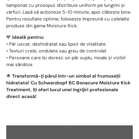
tamponat cu prosopul, distribuie uniform pe lungimi și
vârfuri. Lasă să acționeze 5-10 minute, apoi clătește bine.
Pentru rezultate optime, folosește împreună cu celelalte
produse din gama Moisture Kick.
💙
Ideală pentru:
• Păr uscat, deshidratat sau lipsit de vitalitate
• Texturi crețe, ondulate sau greu de controlat
• Persoane care își doresc un păr suplu, moale și vizibil
mai sănătos
🌟
Transformă-ți părul într-un simbol al frumuseții
hidratate! Cu Schwarzkopf BC Bonacure Moisture Kick
Treatment, îți oferi luxul unei îngrijiri profesionale
direct acasă!