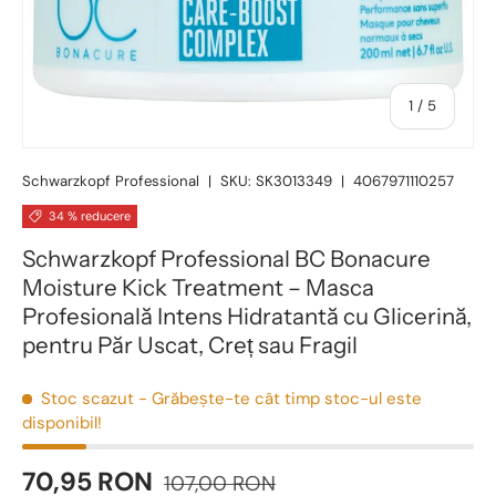
1
/
5
Schwarzkopf Professional
|
SKU:
SK3013349
|
4067971110257
34 % reducere
Schwarzkopf Professional BC Bonacure
Moisture Kick Treatment – Masca
Profesională Intens Hidratantă cu Glicerină,
pentru Păr Uscat, Creț sau Fragil
Stoc scazut
- Grăbește-te cât timp stoc-ul este
disponibil!
70,95 RON
107,00 RON