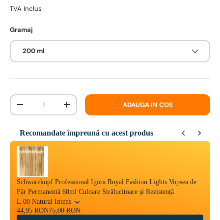
TVA Inclus
Gramaj
200 ml
Cantitate
ADAUGA IN COS
-
+
Recomandate împreună cu acest produs
Use the Previous and Next buttons to navigate through product reco
Schwarzkopf Professional Igora Royal Fashion Lights Vopsea de
Păr Permanentă 60ml Culoare Strălucitoare și Rezistență
L.00 Natural Intens
44,95 RON
75,00 RON