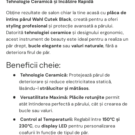
Tehnologie Ceramică și Încălzire Rapidă
Obține rezultate de salon chiar la tine acasă cu
plăca de
întins părul Wahl Cutek Black
, creată pentru a oferi
styling profesional
și protecție avansată a părului.
Datorită
tehnologiei ceramice
și designului ergonomic,
acest instrument de beauty este ideal pentru a realiza un
păr drept,
bucle elegante
sau
valuri naturale
, fără a
deteriora firul de păr.
Beneficii cheie:
Tehnologie Ceramică:
Protejează părul de
deteriorare și reduce electricitatea statică,
lăsându-l
strălucitor și mătăsos
.
Versatilitate Maximă:
Plăcile rotunjite
permit
atât întinderea perfectă a părului, cât și crearea de
bucle sau valuri.
Control al Temperaturii:
Reglabil între
150°C și
230°C
, cu
display LED
pentru personalizarea
coafurii în funcție de tipul de păr.