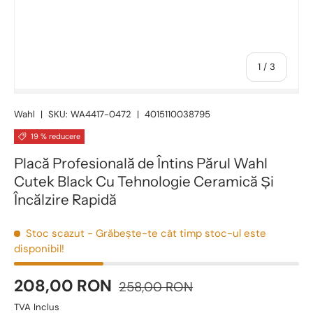
1
/
3
Wahl
|
SKU:
WA4417-0472
|
4015110038795
19 % reducere
Placă Profesională de Întins Părul Wahl
Cutek Black Cu Tehnologie Ceramică Și
Încălzire Rapidă
Stoc scazut
- Grăbește-te cât timp stoc-ul este
disponibil!
208,00 RON
258,00 RON
TVA Inclus