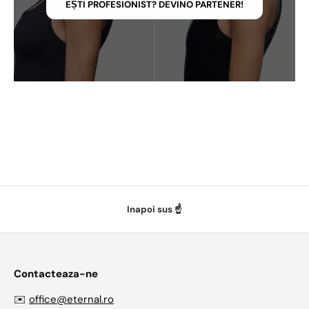
EȘTI PROFESIONIST? DEVINO PARTENER!
Inapoi sus ☝️
Contacteaza-ne
✉️
office@eternal.ro