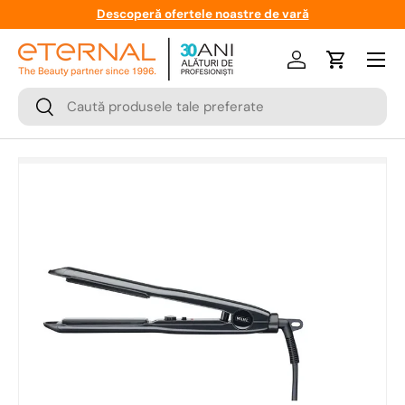
Descoperă ofertele noastre de vară
Meniu
Logare
Cos
Cauta
Cauta