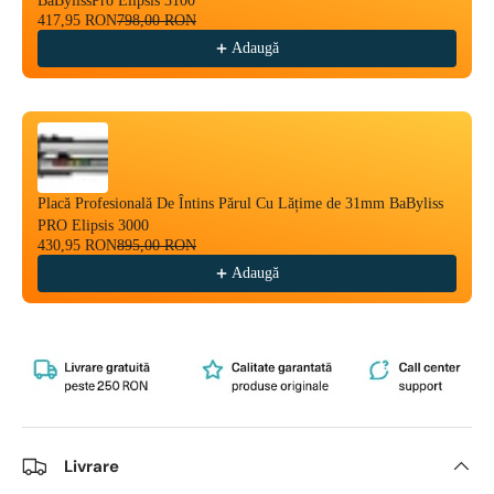
BaBylissPro Elipsis 3100
417,95 RON
798,00 RON
Adaugă
Placă Profesională De Întins Părul Cu Lățime de 31mm BaByliss
PRO Elipsis 3000
430,95 RON
895,00 RON
Adaugă
Livrare