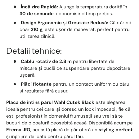
Încălzire Rapidă:
Ajunge la temperatura dorită în
30 de secunde
, economisind timp prețios.
Design Ergonomic și Greutate Redusă:
Cântărind
doar
210 g
, este ușor de manevrat, perfect pentru
utilizarea zilnică.
Detalii tehnice:
Cablu rotativ de 2.8 m
pentru libertate de
mișcare și buclă de suspendare pentru depozitare
ușoară.
Plăci flotante
pentru un contact uniform cu părul
și rezultate fără cusur.
Placa de întins părul Wahl Cutek Black
este alegerea
ideală pentru cei care își doresc un look impecabil, fie că
ești profesionist în domeniul frumuseții sau vrei să te
bucuri de o coafură deosebită acasă. Disponibilă acum pe
Eternal.RO
, această placă de păr oferă un
styling perfect
și îngrijire delicată pentru părul tău.