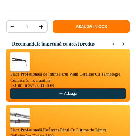
Cantitate
ADAUGA IN COS
-
+
Recomandate împreună cu acest produs
Use the Previous and Next buttons to navigate through product reco
Placă Profesională de Întins Părul Wahl Ceraline Cu Tehnologie
Cermică Și Tourmalină
261,00 RON
323,00 RON
Adaugă
Placă Profesională De Întins Părul Cu Lățime de 24mm