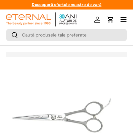
Descoperă ofertele noastre de vară
Meniu
Logare
Cos
Cauta
Cauta