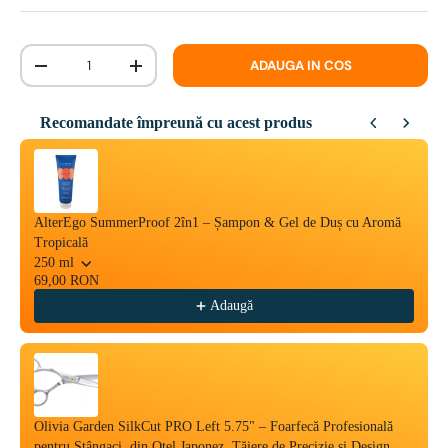
Cantitate
ADAUGA IN COS
-
+
Recomandate împreună cu acest produs
Use the Previous and Next buttons to navigate through product reco
AlterEgo SummerProof 2în1 – Șampon & Gel de Duș cu Aromă
Tropicală
250 ml
69,00 RON
Adaugă
Olivia Garden SilkCut PRO Left 5.75" – Foarfecă Profesională
pentru Stângaci, din Oțel Japonez, Tăiere de Precizie și Design