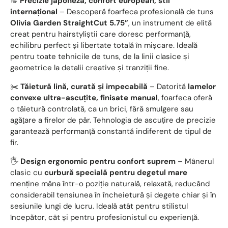
🔝
Precizie japoneză, confort european, stil
internațional
– Descoperă foarfeca profesională de tuns
Olivia Garden StraightCut 5.75”
, un instrument de elită
creat pentru hairstyliștii care doresc performanță,
echilibru perfect și libertate totală în mișcare. Ideală
pentru toate tehnicile de tuns, de la linii clasice și
geometrice la detalii creative și tranziții fine.
✂️
Tăietură lină, curată și impecabilă
– Datorită
lamelor
convexe ultra-ascuțite, finisate manual
, foarfeca oferă
o tăietură controlată, ca un brici, fără smulgere sau
agățare a firelor de păr. Tehnologia de ascuțire de precizie
garantează performanță constantă indiferent de tipul de
fir.
🖐️
Design ergonomic pentru confort suprem
– Mânerul
clasic cu
curbură specială pentru degetul mare
menține mâna într-o poziție naturală, relaxată, reducând
considerabil tensiunea în încheietură și degete chiar și în
sesiunile lungi de lucru. Ideală atât pentru stilistul
începător, cât și pentru profesionistul cu experiență.