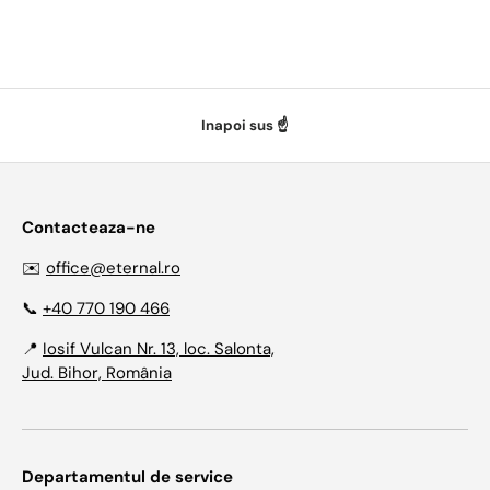
Inapoi sus ☝️
Contacteaza-ne
✉️
office@eternal.ro
📞
+40 770 190 466
📍
Iosif Vulcan Nr. 13, loc. Salonta,
Jud. Bihor, România
Departamentul de service