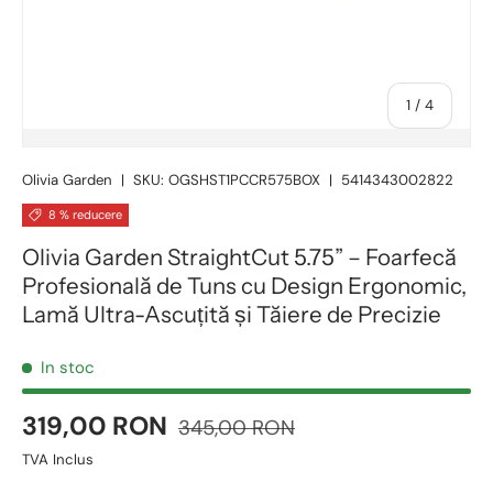
1
/
4
Olivia Garden
|
SKU:
OGSHST1PCCR575BOX
|
5414343002822
8 % reducere
Olivia Garden StraightCut 5.75” – Foarfecă
Profesională de Tuns cu Design Ergonomic,
Lamă Ultra-Ascuțită și Tăiere de Precizie
In stoc
319,00 RON
345,00 RON
TVA Inclus