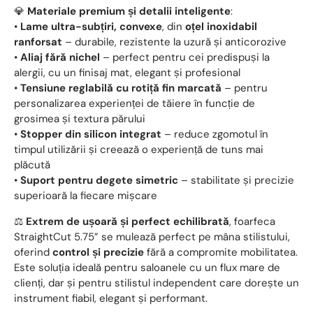
💎
Materiale premium și detalii inteligente
:
•
Lame ultra-subțiri, convexe
, din
oțel inoxidabil
ranforsat
– durabile, rezistente la uzură și anticorozive
•
Aliaj fără nichel
– perfect pentru cei predispuși la
alergii, cu un finisaj mat, elegant și profesional
•
Tensiune reglabilă cu rotiță fin marcată
– pentru
personalizarea experienței de tăiere în funcție de
grosimea și textura părului
•
Stopper din silicon integrat
– reduce zgomotul în
timpul utilizării și creează o experiență de tuns mai
plăcută
•
Suport pentru degete simetric
– stabilitate și precizie
superioară la fiecare mișcare
⚖️
Extrem de ușoară și perfect echilibrată
, foarfeca
StraightCut 5.75” se mulează perfect pe mâna stilistului,
oferind
control și precizie
fără a compromite mobilitatea.
Este soluția ideală pentru saloanele cu un flux mare de
clienți, dar și pentru stilistul independent care dorește un
instrument fiabil, elegant și performant.