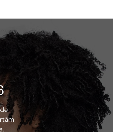
6
 de
ortăm
e,