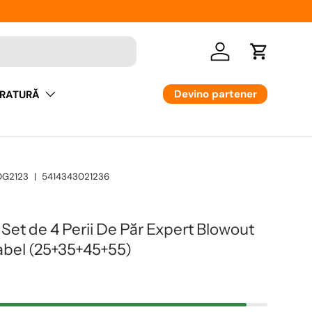
Logare
Cos
Devino partener
RATURĂ
OG2123
|
5414343021236
 Set de 4 Perii De Păr Expert Blowout
abel (25+35+45+55)