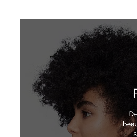
D
beau
ș