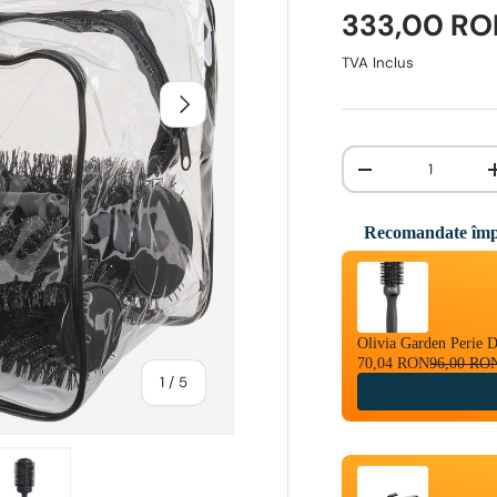
333,00 R
TVA Inclus
INAINTE
Cantitate
-
Recomandate împ
Use the Previous and 
Olivia Garden Perie 
70,04 RON
96,00 RO
1
/
5