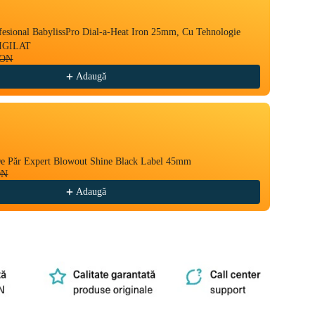
fesional BabylissPro Dial-a-Heat Iron 25mm, Cu Tehnologie
Olivia
104,0
SIGILAT
RON
Adaugă
De Păr Expert Blowout Shine Black Label 45mm
Perie 
ON
Care I
129,0
Adaugă