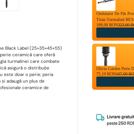
Ondulator De Păr Pro
Titan-Turmalină RE
189,00 RON
323,00 
ine Black Label (25+35+45+55)
 perie ceramică care oferă
logia turmalinei care combate
ică asigură o distribuție
Olivia Garden Perie 
Nu este doar o perie; peria
75,19 RON
107,00 R
 și adaugă un plus de
profesionale ceramice de