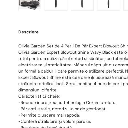
Descriere
Olivia Garden Set de 4 Perii De Păr Expert Blowout Sh
Olivia Garden Expert Blowout Shine Wavy Black este o
totul pentru a stiliza părul neted și sănătos, cu tehno
electrizarea și staticitatea. Mânerul căptușit cu ceram
uniformă a căldurii, care permite o stilizare perfectă. 
Expert Blowout Shine este cea care îți ușurează munca
strălucire oricărui look. Setul conține 4 buc de perii 
dimensiuni diferite.
Caracteristici cheie:
-Reduce încrețirea cu tehnologia Ceramic + Ion.
-Păr anti-static, neted și ușor de gestionat.
-Permite o uscare mai rapodă.
-Conferă strălucire și volum părului.
-Rezultate de lungă durată.