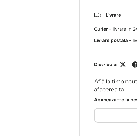
Livrare
Curier
- livrare in 
Livrare postala
- l
Distribuie:
Află la timp nou
afacerea ta.
Aboneaza-te la new