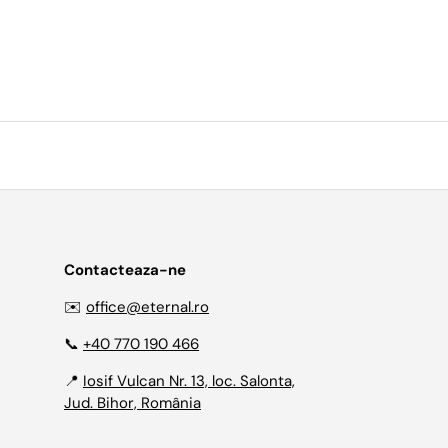
Contacteaza-ne
✉️
office@eternal.ro
📞
+40 770 190 466
📍
Iosif Vulcan Nr. 13, loc. Salonta,
Jud. Bihor, România