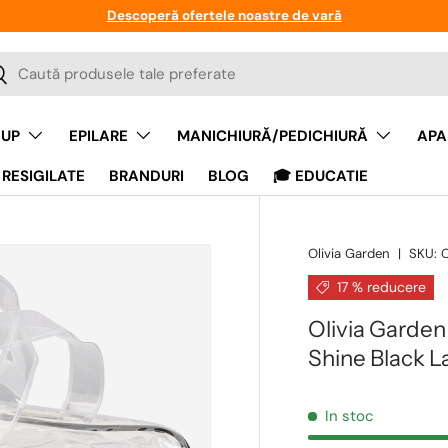
Descoperă ofertele noastre de vară
a
auta
UP
EPILARE
MANICHIURĂ/PEDICHIURĂ
APA
RESIGILATE
BRANDURI
BLOG
🎓 EDUCATIE
Olivia Garden
|
SKU:
17 % reducere
Olivia Garden
Shine Black L
In stoc