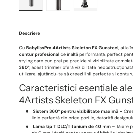
Descriere
Cu
BabylissPro 4Artists Skeleton FX Gunsteel
, ai la
contur profesional
de înaltă performanță, perfect pentr
styling care pun preț pe precizie și vizibilitate complet
360°
, acest trimmer oferă vizibilitate neobstrucționat
utilizare, ajutându-te să creezi linii perfecte și contur
Caracteristici esențiale al
4Artists Skeleton FX Gunst
Sistem 360° pentru vizibilitate maximă
– Cree
linie perfectă din orice poziție, datorită designul
Lama tip T DLC/Titanium de 40 mm
– Tăiere p