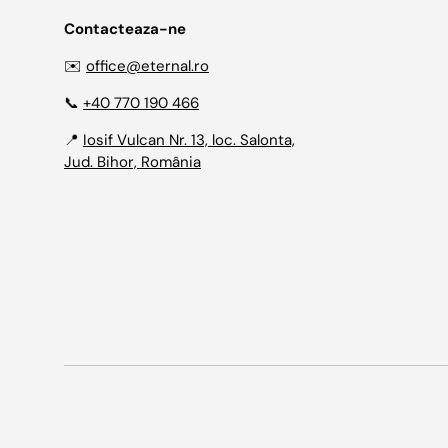
Contacteaza-ne
✉️
office@eternal.ro
📞
+40 770 190 466
📍
Iosif Vulcan Nr. 13, loc. Salonta,
Jud. Bihor, România