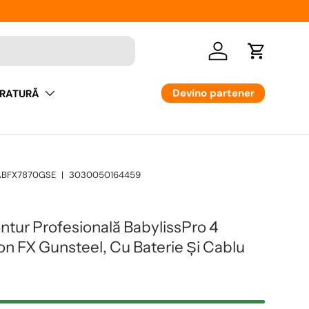
Logare
Cos
Devino partener
RATURĂ
ABFX7870GSE
|
3030050164459
tur Profesională BabylissPro 4
ton FX Gunsteel, Cu Baterie Și Cablu