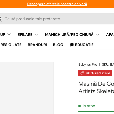
Descoperă ofertele noastre de vară
a
auta
UP
EPILARE
MANICHIURĂ/PEDICHIURĂ
APA
RESIGILATE
BRANDURI
BLOG
🎓 EDUCATIE
Babyliss Pro
|
SKU:
B
48 % reducere
Mașină De Con
Artists Skele
In stoc