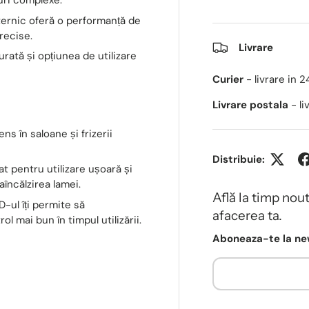
uri complexe.
ernic oferă o performanță de
precise.
Livrare
rată și opțiunea de utilizare
Curier
- livrare in 
Livrare postala
- l
ns în saloane și frizerii
Distribuie:
t pentru utilizare ușoară și
încălzirea lamei.
Află la timp nou
-ul îți permite să
afacerea ta.
l mai bun în timpul utilizării.
Aboneaza-te la new