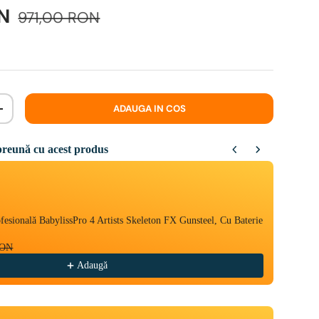
ON
971,00 RON
ADAUGA IN COS
+
reună cu acest produs
Next buttons to navigate through product recommendations, or scroll ho
esională BabylissPro 4 Artists Skeleton FX Gunsteel, Cu Baterie
Mașină
Acumul
RON
603,9
Adaugă