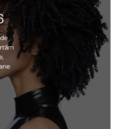
6
 de
ortăm
e,
oane