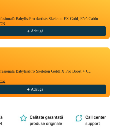
esională BabylissPro 4artists Skeleton FX Gold, Fără Cablu
Mașină
RON
696,9
Adaugă
fesională BabylissPro Skeleton GoldFX Pro Boost + Cu
BaByli
de Prec
RON
634,9
Adaugă