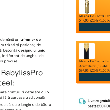
Mașină De Contur Prof
547,95 RON
971,00 
 îndemână un
trimmer de
u frizeri și pasionați de
ă. Datorită
designului unic
ă, indiferent de unghiul de
uri precise.
Mașină De Contur Pro
Acumulator Și Cablu
e BabylissPro
597,95 RON
971,00 
eel:
ază contururi detaliate cu o
ui fără carcasa tradițională.
recisă, cu o lungime de tăiere