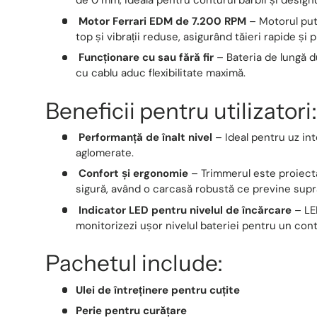
de 0 mm, ideală pentru conturul bărbii și design
Motor Ferrari EDM de 7.200 RPM
– Motorul put
top și vibrații reduse, asigurând tăieri rapide și 
Funcționare cu sau fără fir
– Bateria de lungă du
cu cablu aduc flexibilitate maximă.
Beneficii pentru utilizatori:
Performanță de înalt nivel
– Ideal pentru uz inte
aglomerate.
Confort și ergonomie
– Trimmerul este proiecta
sigură, având o carcasă robustă ce previne supra
Indicator LED pentru nivelul de încărcare
– LED
monitorizezi ușor nivelul bateriei pentru un contro
Pachetul include:
Ulei de întreținere pentru cuțite
Perie pentru curățare