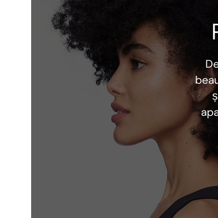
D
beau
ș
apa