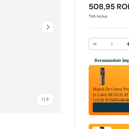
508,95 R
TVA Inclus
INAINTE
Cantitate
-
Recomandate împ
Use the Previous and 
Mașină De Contur Prof
Și Cablu RESIGILAT
1
/
3
519,00 RON
971,00 