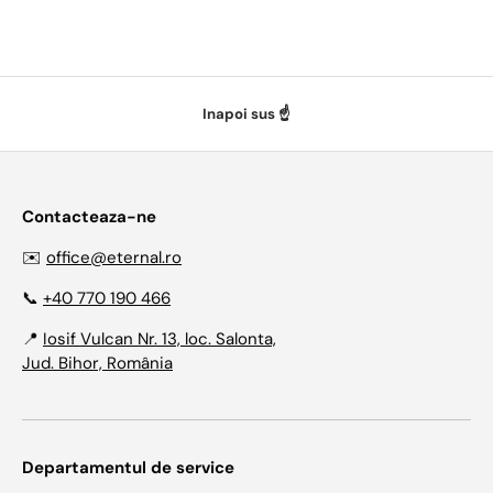
Inapoi sus ☝️
Contacteaza-ne
✉️
office@eternal.ro
📞
+40 770 190 466
📍
Iosif Vulcan Nr. 13, loc. Salonta,
Jud. Bihor, România
Departamentul de service