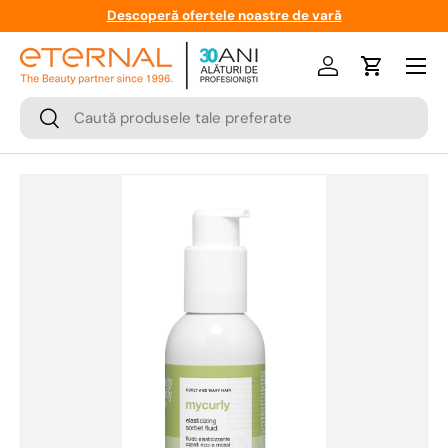
Descoperă ofertele noastre de vară
Meniu
Logare
Cos
Cauta
Cauta