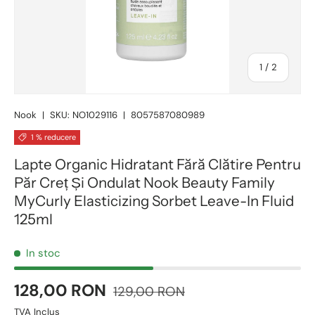
1
/
2
Nook
|
SKU:
NO1029116
|
8057587080989
1 % reducere
Lapte Organic Hidratant Fără Clătire Pentru
Păr Creț Și Ondulat Nook Beauty Family
MyCurly Elasticizing Sorbet Leave-In Fluid
125ml
In stoc
128,00 RON
129,00 RON
TVA Inclus