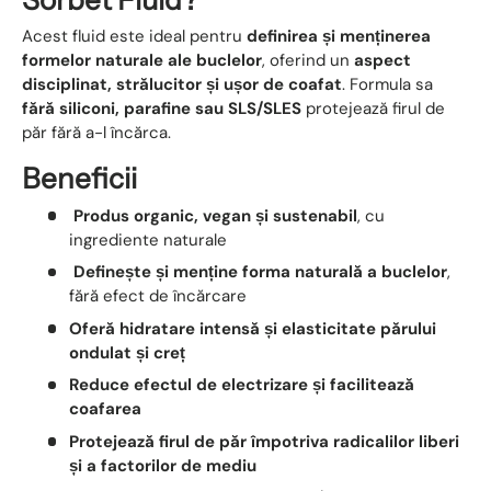
Sorbet Fluid?
Acest fluid este ideal pentru
definirea și menținerea
formelor naturale ale buclelor
, oferind un
aspect
disciplinat, strălucitor și ușor de coafat
. Formula sa
fără siliconi, parafine sau SLS/SLES
protejează firul de
păr fără a-l încărca.
Beneficii
Produs organic, vegan și sustenabil
, cu
ingrediente naturale
Definește și menține forma naturală a buclelor
,
fără efect de încărcare
Oferă hidratare intensă și elasticitate părului
ondulat și creț
Reduce efectul de electrizare și facilitează
coafarea
Protejează firul de păr împotriva radicalilor liberi
și a factorilor de mediu