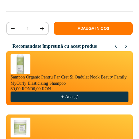
Cantitate
ADAUGA IN COS
-
+
Recomandate împreună cu acest produs
Use the Previous and Next buttons to navigate through product reco
Șampon Organic Pentru Păr Creț Și Ondulat Nook Beauty Family
MyCurly Elasticizing Shampoo
89,00 RON
96,00 RON
Adaugă