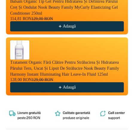
Balsam Organic Tip Gel Pentru Hidratarea Și Definirea Părului
Creț Și Ondulat Nook Beauty Family MyCurly Elasticizing Gel
Conditioner 250ml
114,81 RON
129,00 RON
Adaugă
Tratament Organic Fără Clătire Pentru Strălucirea Și Hidratarea
Părului Tern, Uscat Și Lipsit De Strălucire Nook Beauty Family
Harmony Instant Illuminating Hair Leave-In Fluid 125ml
128,00 RON
129,00 RON
Adaugă