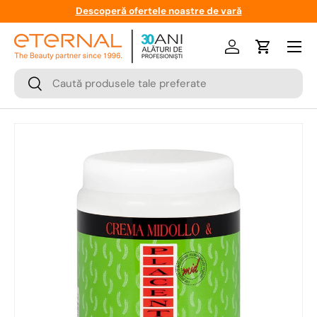
Descoperă ofertele noastre de vară
Meniu
Logare
Cos
Cauta
Cauta