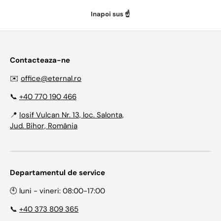
Inapoi sus ☝️
Contacteaza-ne
✉️
office@eternal.ro
📞
+40 770 190 466
📍
Iosif Vulcan Nr. 13, loc. Salonta,
Jud. Bihor, România
Departamentul de service
🕙 luni - vineri: 08:00-17:00
📞
+40 373 809 365