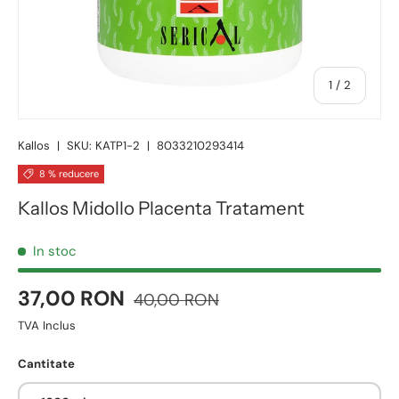
1
/
2
Kallos
|
SKU:
KATP1-2
|
8033210293414
8 % reducere
Kallos Midollo Placenta Tratament
In stoc
37,00 RON
40,00 RON
TVA Inclus
Cantitate