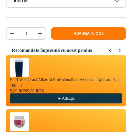
1000 ml
Cantitate
ADAUGA IN COS
-
+
Recomandate împreună cu acest produs
Use the Previous and Next buttons to navigate through product reco
ETB Wax Ceară Albastră Profesională cu Azulena – Aplicator Lat
100 ml
5,00 RON
9,00 RON
Adaugă