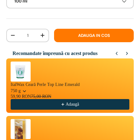
100 ml
Cantitate
ADAUGA IN COS
-
+
Recomandate împreună cu acest produs
Use the Previous and Next buttons to navigate through product reco
ItalWax Ceară Perle Top Line Emerald
750 g
59,90 RON
75,00 RON
Adaugă