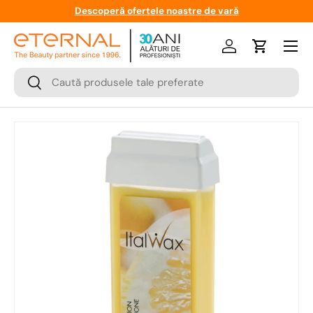
Descoperă ofertele noastre de vară
Meniu
Logare
Cos
Cauta
Cauta