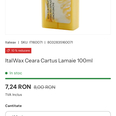
Italwax
|
SKU:
IT160071
|
8032835160071
10 % reducere
ItalWax Ceara Cartus Lamaie 100ml
In stoc
7,24 RON
8,00 RON
TVA Inclus
Cantitate