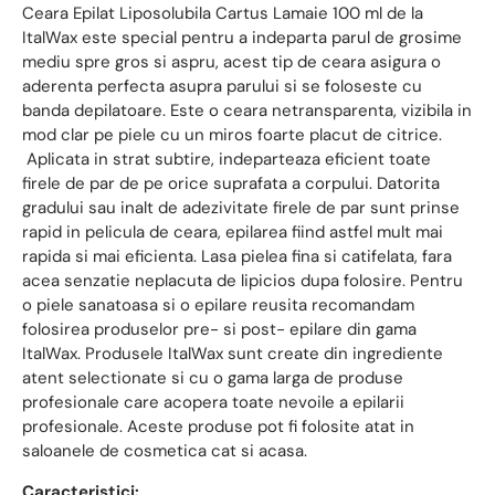
Ceara Epilat Liposolubila Cartus Lamaie 100 ml de la
ItalWax este special pentru a indeparta parul de grosime
mediu spre gros si aspru, acest tip de ceara asigura o
aderenta perfecta asupra parului si se foloseste cu
banda depilatoare. Este o ceara netransparenta, vizibila in
mod clar pe piele cu un miros foarte placut de citrice.
Aplicata in strat subtire, indeparteaza eficient toate
firele de par de pe orice suprafata a corpului. Datorita
gradului sau inalt de adezivitate firele de par sunt prinse
rapid in pelicula de ceara, epilarea fiind astfel mult mai
rapida si mai eficienta. Lasa pielea fina si catifelata, fara
acea senzatie neplacuta de lipicios dupa folosire. Pentru
o piele sanatoasa si o epilare reusita recomandam
folosirea produselor pre- si post- epilare din gama
ItalWax. Produsele ItalWax sunt create din ingrediente
atent selectionate si cu o gama larga de produse
profesionale care acopera toate nevoile a epilarii
profesionale. Aceste produse pot fi folosite atat in
saloanele de cosmetica cat si acasa.
Caracteristici: