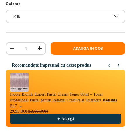
Culoare
P.16
Cantitate
ADAUGA IN COS
-
+
Recomandate împreună cu acest produs
Use the Previous and Next buttons to navigate through product reco
Indola Blonde Expert Pastel Cream Toner 60ml – Toner
Profesional Pastel pentru Reflexii Creative și Strălucire Radiantă
P.17
29,95 RON
53,00 RON
Adaugă