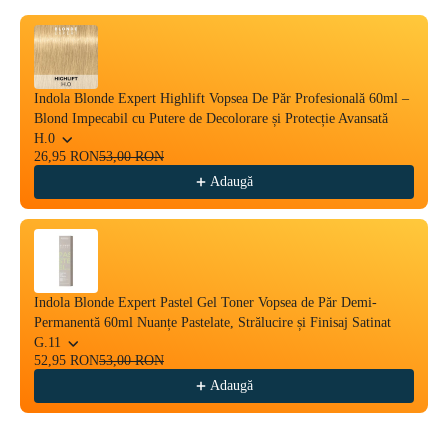
Indola Blonde Expert Highlift Vopsea De Păr Profesională 60ml –
Blond Impecabil cu Putere de Decolorare și Protecție Avansată
H.0
26,95 RON
53,00 RON
Adaugă
Indola Blonde Expert Pastel Gel Toner Vopsea de Păr Demi-
Permanentă 60ml Nuanțe Pastelate, Strălucire și Finisaj Satinat
G.11
52,95 RON
53,00 RON
Adaugă