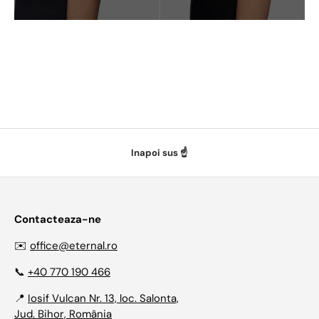
Inapoi sus ☝️
Contacteaza-ne
✉️
office@eternal.ro
📞
+40 770 190 466
📍
Iosif Vulcan Nr. 13, loc. Salonta,
Jud. Bihor, România