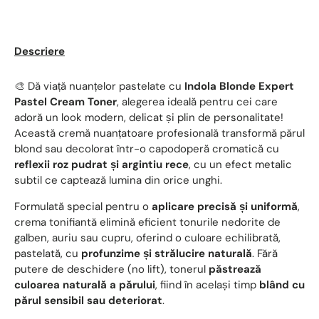
Descriere
🎨 Dă viață nuanțelor pastelate cu
Indola Blonde Expert
Pastel Cream Toner
, alegerea ideală pentru cei care
adoră un look modern, delicat și plin de personalitate!
Această cremă nuanțatoare profesională transformă părul
blond sau decolorat într-o capodoperă cromatică cu
reflexii roz pudrat și argintiu rece
, cu un efect metalic
subtil ce captează lumina din orice unghi.
Formulată special pentru o
aplicare precisă și uniformă
,
crema tonifiantă elimină eficient tonurile nedorite de
galben, auriu sau cupru, oferind o culoare echilibrată,
pastelată, cu
profunzime și strălucire naturală
. Fără
putere de deschidere (no lift), tonerul
păstrează
culoarea naturală a părului
, fiind în același timp
blând cu
părul sensibil sau deteriorat
.