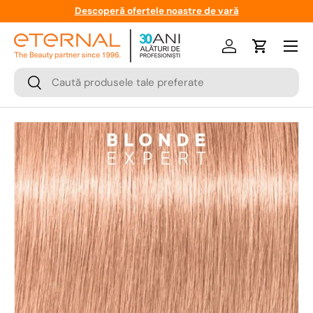
Descoperă ofertele noastre de vară
Meniu
Logare
Cos
Cauta
Cauta