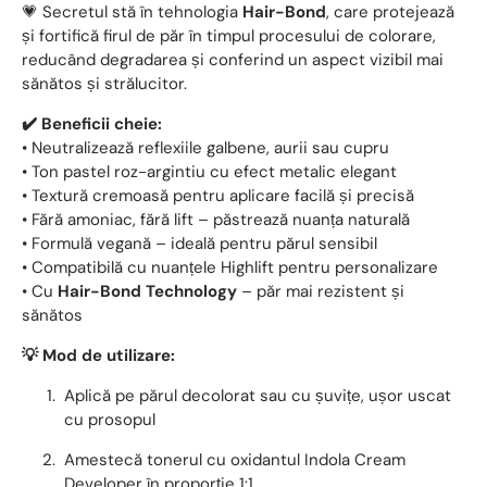
💗 Secretul stă în tehnologia
Hair-Bond
, care protejează
și fortifică firul de păr în timpul procesului de colorare,
reducând degradarea și conferind un aspect vizibil mai
sănătos și strălucitor.
✔️ Beneficii cheie:
• Neutralizează reflexiile galbene, aurii sau cupru
• Ton pastel roz-argintiu cu efect metalic elegant
• Textură cremoasă pentru aplicare facilă și precisă
• Fără amoniac, fără lift – păstrează nuanța naturală
• Formulă vegană – ideală pentru părul sensibil
• Compatibilă cu nuanțele Highlift pentru personalizare
• Cu
Hair-Bond Technology
– păr mai rezistent și
sănătos
💡 Mod de utilizare:
Aplică pe părul decolorat sau cu șuvițe, ușor uscat
cu prosopul
Amestecă tonerul cu oxidantul Indola Cream
Developer în proporție 1:1