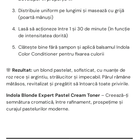
Distribuie uniform pe lungimi și masează cu grijă
(poartă mănuși)
Lasă să acționeze între 1 și 30 de minute (în funcție
de intensitatea dorită)
Clătește bine fără șampon și aplică balsamul Indola
Color Conditioner pentru fixarea culorii
🌸
Rezultat:
un blond pastelat, sofisticat, cu nuanțe de
roz rece și argintiu, strălucitor și impecabil. Părul rămâne
mătăsos, revitalizat și pregătit să întoarcă toate privirile.
Indola Blonde Expert Pastel Cream Toner
– Creează-ți
semnătura cromatică, între rafinament, prospețime și
curajul pastelurilor moderne.