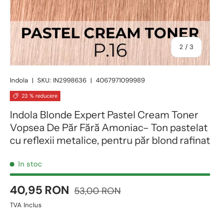
2
/
3
Indola
|
SKU:
IN2998636
|
4067971099989
23 % reducere
Indola Blonde Expert Pastel Cream Toner
Vopsea De Păr Fără Amoniac– Ton pastelat
cu reflexii metalice, pentru păr blond rafinat
In stoc
40,95 RON
53,00 RON
TVA Inclus