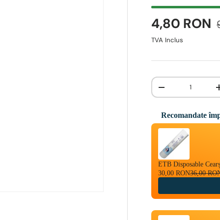
4,80 RON
TVA Inclus
Cantitate
-
Recomandate împ
Use the Previous and 
ETB Disposable Cearș
30,00 RON
36,00 RO