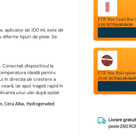
ETB Wax Ceară Roz A
4,80 RON
9,00 RON
, aplicator lat 100 ml, este de
 diferite tipuri de piele. Se
. Conectați dispozitivul la
 temperatura ideală pentru
ETB Wax Rolă epilat
29,00 RON
42,00 RO
ui în direcția de creștere a
ceară, iar apoi trageți rapid în
licarea unui ulei după epilat.
um, Cera Alba, Hydrogenated