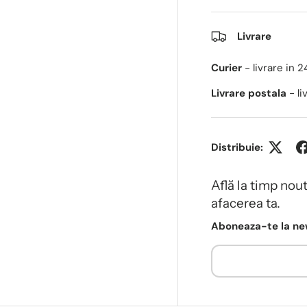
Livrare
Curier
- livrare in 
Livrare postala
- l
Distribuie:
Află la timp nou
afacerea ta.
Aboneaza-te la new