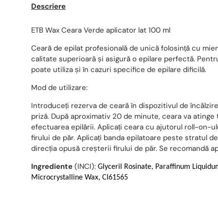
Descriere
ETB Wax Ceara Verde aplicator lat 100 ml
Ceară de epilat profesională de unică folosință cu miere
calitate superioară și asigură o epilare perfectă. Pentru
poate utiliza și în cazuri specifice de epilare dificilă.
Mod de utilizare:
Introduceți rezerva de ceară în dispozitivul de încălzire
priză. După aproximativ 20 de minute, ceara va atinge
efectuarea epilării. Aplicați ceara cu ajutorul roll-on-ul
firului de păr. Aplicați banda epilatoare peste stratul de 
direcția opusă creșterii firului de păr. Se recomandă ap
Ingrediente
(INCI):
Glyceril Rosinate, Paraffinum Liquid
Microcrystalline Wax, CI61565