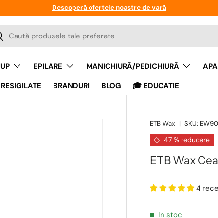
Descoperă ofertele noastre de vară
a
auta
UP
EPILARE
MANICHIURĂ/PEDICHIURĂ
APA
RESIGILATE
BRANDURI
BLOG
🎓 EDUCATIE
ETB Wax
|
SKU:
EW90
47 % reducere
ETB Wax Cear
4 rece
In stoc