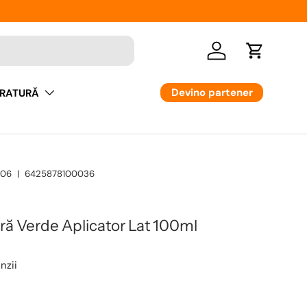
Logare
Cos
Devino partener
RATURĂ
06
|
6425878100036
ă Verde Aplicator Lat 100ml
nzii