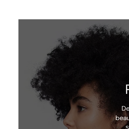
D
beau
ș