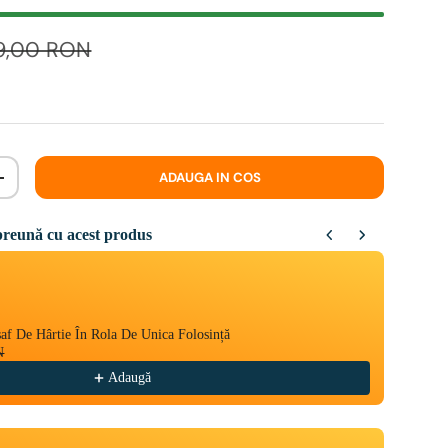
9,00 RON
ADAUGA IN COS
+
reună cu acest produs
Next buttons to navigate through product recommendations, or scroll ho
af De Hârtie În Rola De Unica Folosință
ETB Wa
N
4,80 
Adaugă