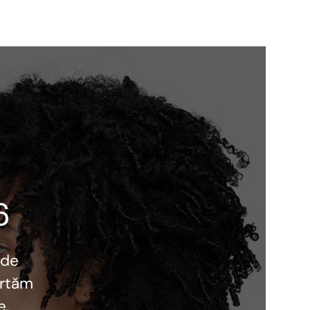
6
 de
ortăm
e,