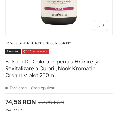
1
/
3
Nook
|
SKU:
NO0498
|
8033171864982
Fara stoc
25 % reducere
Balsam De Colorare, pentru Hrănire și
Revitalizare a Culorii, Nook Kromatic
Cream Violet 250ml
Fara stoc
- Stoc epuizat
74,56 RON
99,00 RON
TVA Inclus