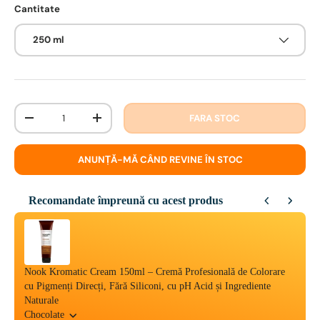
Cantitate
250 ml
Cantitate
FARA STOC
-
+
ANUNȚĂ-MĂ CÂND REVINE ÎN STOC
Recomandate împreună cu acest produs
Use the Previous and Next buttons to navigate through product reco
Nook Kromatic Cream 150ml – Cremă Profesională de Colorare
cu Pigmenți Direcți, Fără Siliconi, cu pH Acid și Ingrediente
Naturale
Chocolate