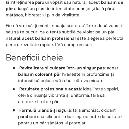
și întreținerea părului vopsit sau natural, acest
balsam de
păr
adaugă un plus de intensitate nuanței și lasă părul
mătăsos, hidratat și plin de vitalitate.
Fie că vrei să-ți menții nuanța preferată între două vopsiri
sau să te bucuri de o tentă subtilă de violet pe un păr
natural,
acest balsam profesional
este alegerea perfectă
pentru rezultate rapide, fără compromisuri.
Beneficii cheie
Revitalizare și culoare într-un singur pas
: acest
balsam colorant păr
hrănește în profunzime și
intensifică culoarea în doar câteva minute.
Rezultate profesionale acasă
: ideal între vopsiri,
oferă o nuanță vibrantă și uniformă, fără să
afecteze firul de păr.
Formulă blândă și sigură
: fără amoniac, oxidanți,
parabeni sau siliconi – doar ingrediente de calitate
pentru un păr sănătos și protejat.