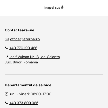
Inapoi sus ☝️
Contacteaza-ne
✉️
office@eternal.ro
📞
+40 770 190 466
📍
Iosif Vulcan Nr. 13, loc. Salonta,
Jud. Bihor, România
Departamentul de service
🕙 luni - vineri: 08:00-17:00
📞
+40 373 809 365