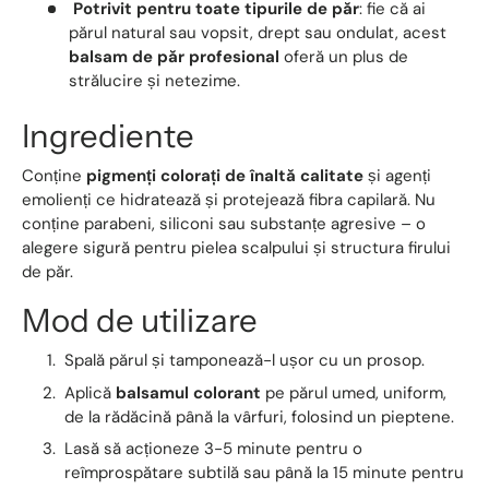
Potrivit pentru toate tipurile de păr
: fie că ai
părul natural sau vopsit, drept sau ondulat, acest
balsam de păr profesional
oferă un plus de
strălucire și netezime.
Ingrediente
Conține
pigmenți colorați de înaltă calitate
și agenți
emolienți ce hidratează și protejează fibra capilară. Nu
conține parabeni, siliconi sau substanțe agresive – o
alegere sigură pentru pielea scalpului și structura firului
de păr.
Mod de utilizare
Spală părul și tamponează-l ușor cu un prosop.
Aplică
balsamul colorant
pe părul umed, uniform,
de la rădăcină până la vârfuri, folosind un pieptene.
Lasă să acționeze 3-5 minute pentru o
reîmprospătare subtilă sau până la 15 minute pentru