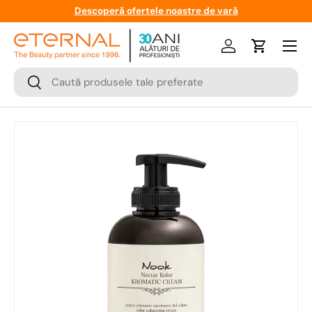
Descoperă ofertele noastre de vară
Meniu
Logare
Cos
Cauta
Cauta