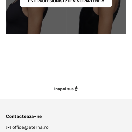
EȘTI PROFESIONIST? DEVINO PARTENER!
Inapoi sus ☝️
Contacteaza-ne
✉️
office@eternal.ro