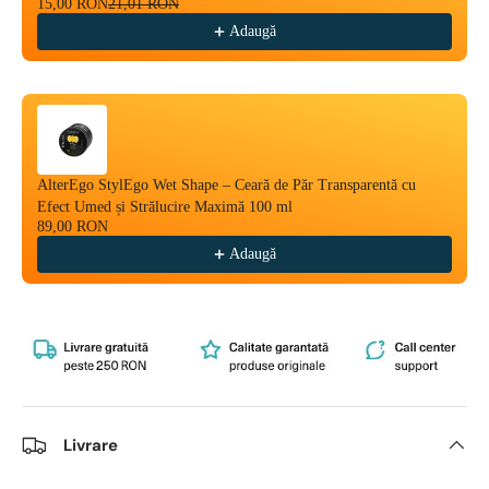
15,00 RON
21,01 RON
Adaugă
AlterEgo StylEgo Wet Shape – Ceară de Păr Transparentă cu
Efect Umed și Strălucire Maximă 100 ml
89,00 RON
Adaugă
Livrare