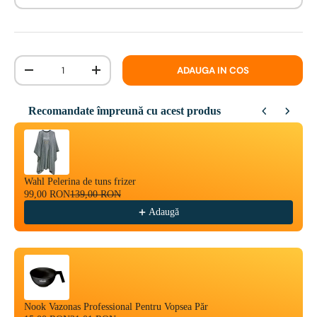
Cantitate
ADAUGA IN COS
-
+
Recomandate împreună cu acest produs
Use the Previous and Next buttons to navigate through product reco
Wahl Pelerina de tuns frizer
99,00 RON
139,00 RON
Adaugă
Nook Vazonas Professional Pentru Vopsea Păr