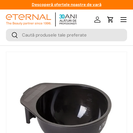
Descoperă ofertele noastre de vară
Meniu
Logare
Cos
Cauta
Cauta