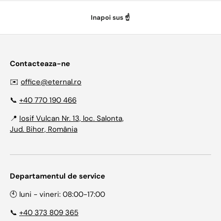
Inapoi sus ☝️
Contacteaza-ne
✉️
office@eternal.ro
📞
+40 770 190 466
📍
Iosif Vulcan Nr. 13, loc. Salonta,
Jud. Bihor, România
Departamentul de service
🕙 luni - vineri: 08:00-17:00
📞
+40 373 809 365