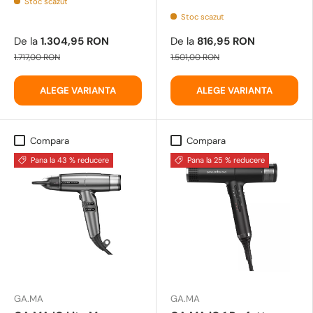
Stoc scazut
Stoc scazut
De la
1.304,95 RON
De la
816,95 RON
1.717,00 RON
1.501,00 RON
ALEGE VARIANTA
ALEGE VARIANTA
Compara
Compara
Pana la 43 % reducere
Pana la 25 % reducere
GA.MA
GA.MA