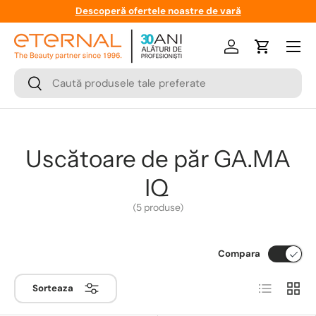
Descoperă ofertele noastre de vară
Meniu
Logare
Cos
Cauta
Cauta
Uscătoare de păr GA.MA
IQ
(5 produse)
Compara
Lista
Coloa
Sorteaza