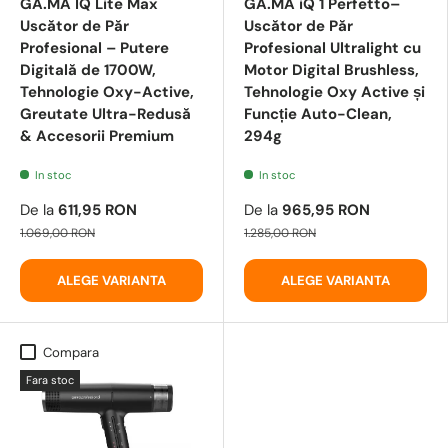
GA.MA IQ Lite Max
GA.MA iQ 1 Perfetto–
Uscător de Păr
Uscător de Păr
Profesional – Putere
Profesional Ultralight cu
Digitală de 1700W,
Motor Digital Brushless,
Tehnologie Oxy-Active,
Tehnologie Oxy Active și
Greutate Ultra-Redusă
Funcție Auto-Clean,
& Accesorii Premium
294g
In stoc
In stoc
De la
611,95 RON
De la
965,95 RON
1.069,00 RON
1.285,00 RON
ALEGE VARIANTA
ALEGE VARIANTA
Compara
Fara stoc