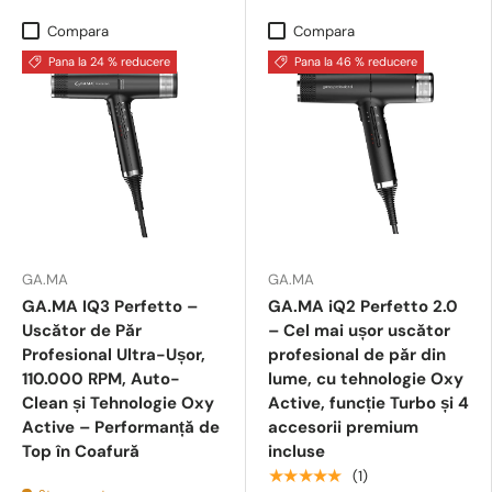
Compara
Compara
Pana la 24 % reducere
Pana la 46 % reducere
GA.MA
GA.MA
GA.MA IQ3 Perfetto –
GA.MA iQ2 Perfetto 2.0
Uscător de Păr
– Cel mai ușor uscător
Profesional Ultra-Ușor,
profesional de păr din
110.000 RPM, Auto-
lume, cu tehnologie Oxy
Clean și Tehnologie Oxy
Active, funcție Turbo și 4
Active – Performanță de
accesorii premium
Top în Coafură
incluse
★★★★★
(1)